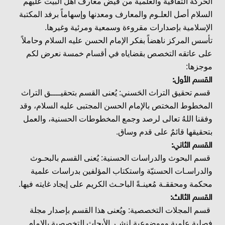
الحركة الثقافية والعلمية من فيض معارف أهل البيت عليهم
السلام أصل العلـوم والمعارف ومعدنها وإسهاماً برفد المكتبة
الإسلامية بإصدارات مقروءة وسمعية ومرئية وغيرها.
تأسس المركز ناهضاً بفكر الإمام الحسن عليه السلام وحاملاً
على عاتقه التخصص بقضاياه في أقسام خمسة نعرض لكم
موجزها:
القسم الأول:
قسم تحقيق التراث الحَسني: يُعنى القسم بتحقيــــق التراث
المخطوط المختص بالإمام الحسن المجتبى عليه السلام، وقد
وفقنا اللهُ تعالى لرصد وجمع المخطوطات الحسنية، والعمل
بتحقيقها قائمٌ على قدم وساق.
القسم الثاني:
قسم البحوث والدراسات الحسنية: يُعنى القسم بالبحـوث
والدراسـات الحسنيّة واستكتاب المؤلفين بدراسات علمية
محكمة ومحققـة مُعينـةً الباحـث الكريم على إيجاد غايته فيها.
القسم الثالث:
قسم المجلات التخصصية: ويُعنى هذا القسم بإصدار مجلة
فصلية علمية وموضوعية لنشـر الأبحاث التخصصية بالإمام