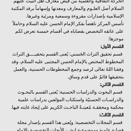
الحركة الثقافية والعلمية من فيض معارف أهل البيت عليهم
السلام أصل العلـوم والمعارف ومعدنها وإسهاماً برفد المكتبة
الإسلامية بإصدارات مقروءة وسمعية ومرئية وغيرها.
تأسس المركز ناهضاً بفكر الإمام الحسن عليه السلام وحاملاً
على عاتقه التخصص بقضاياه في أقسام خمسة نعرض لكم
موجزها:
القسم الأول:
قسم تحقيق التراث الحَسني: يُعنى القسم بتحقيــــق التراث
المخطوط المختص بالإمام الحسن المجتبى عليه السلام، وقد
وفقنا اللهُ تعالى لرصد وجمع المخطوطات الحسنية، والعمل
بتحقيقها قائمٌ على قدم وساق.
القسم الثاني:
قسم البحوث والدراسات الحسنية: يُعنى القسم بالبحـوث
والدراسـات الحسنيّة واستكتاب المؤلفين بدراسات علمية
محكمة ومحققـة مُعينـةً الباحـث الكريم على إيجاد غايته فيها.
القسم الثالث:
قسم المجلات التخصصية: ويُعنى هذا القسم بإصدار مجلة
فصلية علمية وموضوعية لنشـر الأبحاث التخصصية بالإمام