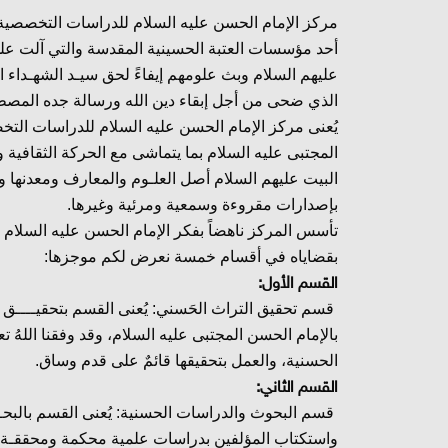
مركز الإمام الحسن عليه السلام للدراسات التخصصية
أحد مؤسسات العتبة الحسينية المقدسة والتي آلت عل
عليهم السلام وبث علومهم إيفاءً لحق سيـد الشهـداء ا
الذي ضحى من أجل إبقاء دين الله ورسالة جده المصط
يُعنى مركز الإمام الحسن عليه السلام للدراسات الت
المجتبى عليه السلام بما يتماشى مع الحركة الثقافية
البيت عليهم السلام أصل العلـوم والمعارف ومعدنها وإس
بإصدارات مقروءة وسمعية ومرئية وغيرها.
تأسس المركز ناهضاً بفكر الإمام الحسن عليه السلام 
بقضاياه في أقسام خمسة نعرض لكم موجزها:
القسم الأول:
قسم تحقيق التراث الحَسني: يُعنى القسم بتحقيــــ
بالإمام الحسن المجتبى عليه السلام، وقد وفقنا الله
الحسنية، والعمل بتحقيقها قائمٌ على قدم وساق.
القسم الثاني:
قسم البحوث والدراسات الحسنية: يُعنى القسم بالبحـ
واستكتاب المؤلفين بدراسات علمية محكمة ومحققـة مُ