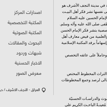
 في مدينة النجف الأشرف هو
ى نفسها نشر فكر أهل البيـت
اصدارات المركز
لإمام الحسين عليه السلام
المكتبة التخصصية
فى صلى الله عليه وآله وسلم.
خصصية بنشر فكر الإمام الحسن
المكتبة الصوتية
 والعلمية من فيض معارف أهل
البحوث والمقالات
هاماً برفد المكتبة الإسلامية
شبهات وردود
وحاملاً على عاتقه التخصص
الاخبار الحسنية
معرض الصور
ق التراث المخطوط المختص
ُ تعالى لرصد وجمع المخطوطات
العراق - النجف الاشرف / حي 
وث والدراسـات الحسنيّة
عينـةً الباحـث الكريم على