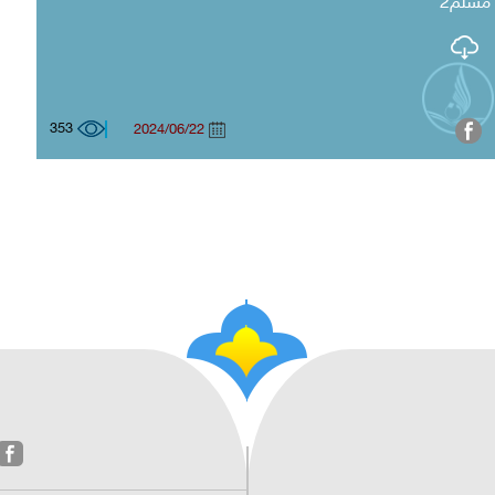
مسلم2
353
2024/06/22