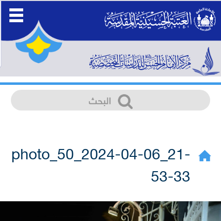
photo_50_2024-04-06_21-
53-33