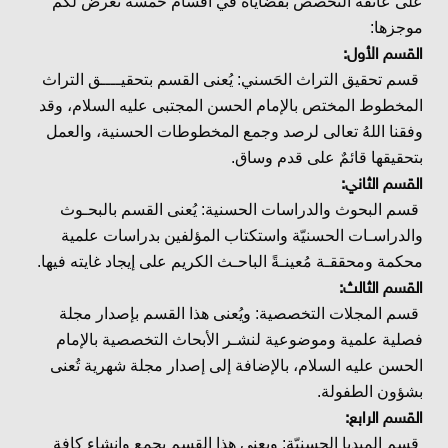
على عاتقه التخصص بقضاياه في أقسام خمسة نعرض لكم
موجزها:
القسم الأول:
قسم تحقيق التراث الحَسني: يُعنى القسم بتحقيــــق التراث
المخطوط المختص بالإمام الحسن المجتبى عليه السلام، وقد
وفقنا اللهُ تعالى لرصد وجمع المخطوطات الحسنية، والعمل
بتحقيقها قائمٌ على قدم وساق.
القسم الثاني:
قسم البحوث والدراسات الحسنية: يُعنى القسم بالبحـوث
والدراسـات الحسنيّة واستكتاب المؤلفين بدراسات علمية
محكمة ومحققـة مُعينـةً الباحـث الكريم على إيجاد غايته فيها.
القسم الثالث:
قسم المجلات التخصصية: ويُعنى هذا القسم بإصدار مجلة
فصلية علمية وموضوعية لنشـر الأبحاث التخصصية بالإمام
الحسن عليه السلام، بالإضافة إلى إصدار مجلة شهرية تُعنى
بشؤون الطفولة.
القسم الرابع:
قسم الميديا الحسنيّة: ويعنى هذا القسم بجمع وإنشاء كافة