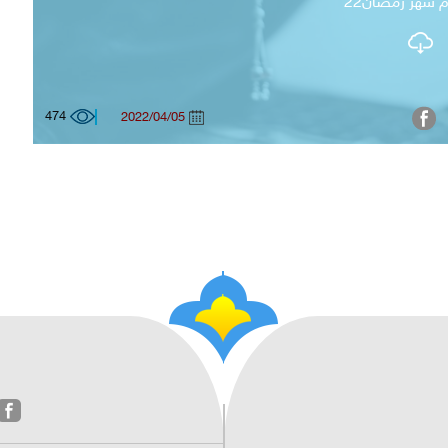
م شهر رمضان22
474
2022/04/05