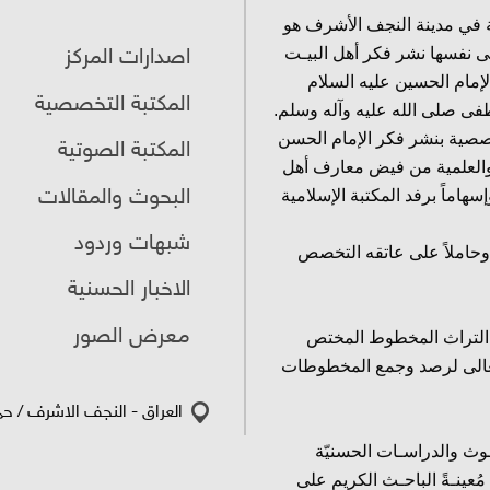
 في مدينة النجف الأشرف هو
ى نفسها نشر فكر أهل البيـت
اصدارات المركز
لإمام الحسين عليه السلام
المكتبة التخصصية
فى صلى الله عليه وآله وسلم.
خصصية بنشر فكر الإمام الحسن
المكتبة الصوتية
 والعلمية من فيض معارف أهل
البحوث والمقالات
هاماً برفد المكتبة الإسلامية
شبهات وردود
وحاملاً على عاتقه التخصص
الاخبار الحسنية
معرض الصور
ق التراث المخطوط المختص
ُ تعالى لرصد وجمع المخطوطات
العراق - النجف الاشرف / حي 
وث والدراسـات الحسنيّة
عينـةً الباحـث الكريم على