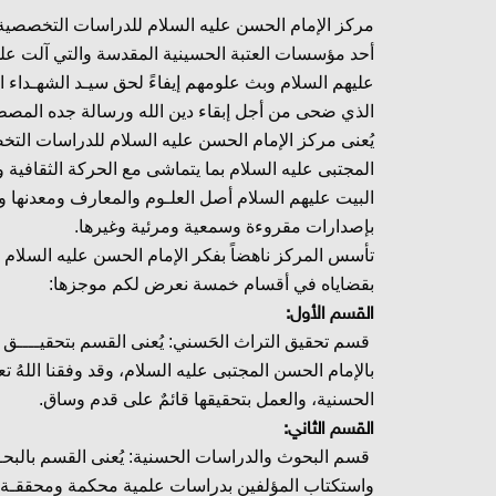
مركز الإمام الحسن عليه السلام للدراسات التخصصية
أحد مؤسسات العتبة الحسينية المقدسة والتي آلت عل
عليهم السلام وبث علومهم إيفاءً لحق سيـد الشهـداء ا
الذي ضحى من أجل إبقاء دين الله ورسالة جده المصط
يُعنى مركز الإمام الحسن عليه السلام للدراسات الت
المجتبى عليه السلام بما يتماشى مع الحركة الثقافية
البيت عليهم السلام أصل العلـوم والمعارف ومعدنها وإس
بإصدارات مقروءة وسمعية ومرئية وغيرها.
تأسس المركز ناهضاً بفكر الإمام الحسن عليه السلام 
بقضاياه في أقسام خمسة نعرض لكم موجزها:
القسم الأول:
قسم تحقيق التراث الحَسني: يُعنى القسم بتحقيــــ
بالإمام الحسن المجتبى عليه السلام، وقد وفقنا الله
الحسنية، والعمل بتحقيقها قائمٌ على قدم وساق.
القسم الثاني:
قسم البحوث والدراسات الحسنية: يُعنى القسم بالبحـ
واستكتاب المؤلفين بدراسات علمية محكمة ومحققـة مُ