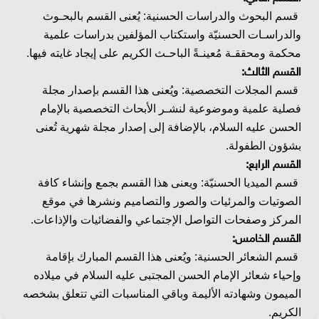
قسم البحوث والدراسات الحسنية: يُعنى القسم بالبحـوث
والدراسـات الحسنيّة واستكتاب المؤلفين بدراسات علمية
محكمة ومحققـة مُعينـةً الباحـث الكريم على إيجاد غايته فيها.
القسم الثالث:
قسم المجلات التخصصية: ويُعنى هذا القسم بإصدار مجلة
فصلية علمية وموضوعية لنشـر الأبحاث التخصصية بالإمام
الحسن عليه السلام، بالإضافة إلى إصدار مجلة شهرية تُعنى
بشؤون الطفولة.
القسم الرابع:
قسم الميديا الحسنيّة: ويعنى هذا القسم بجمع وإنشاء كافة
الصوتيات والمرئيات والصور والتصاميم ونشرها في موقع
المركز وصفحات التواصل الإجتماعي والفضائيات والإذاعات.
القسم الخامس:
قسم الشعائر الحسنية: ويُعنى هذا القسم المبارك بإقامة
وإحياء شعائر الإمام الحسن المجتبى عليه السلام في ميلاده
الميمون وشهادته الأليمة وباقي المناسبات التي تتعلق بشخصه
الكريم.