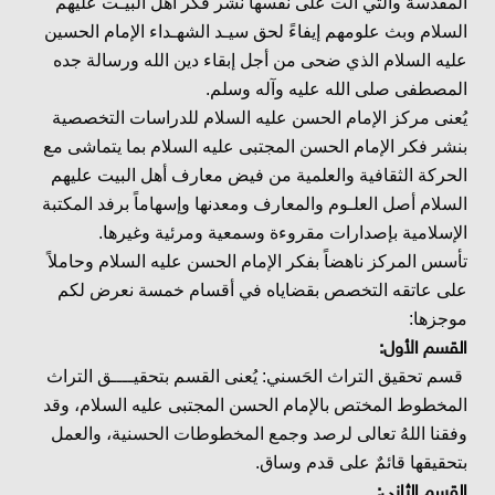
المقدسة والتي آلت على نفسها نشر فكر أهل البيـت عليهم
السلام وبث علومهم إيفاءً لحق سيـد الشهـداء الإمام الحسين
عليه السلام الذي ضحى من أجل إبقاء دين الله ورسالة جده
المصطفى صلى الله عليه وآله وسلم.
يُعنى مركز الإمام الحسن عليه السلام للدراسات التخصصية
بنشر فكر الإمام الحسن المجتبى عليه السلام بما يتماشى مع
الحركة الثقافية والعلمية من فيض معارف أهل البيت عليهم
السلام أصل العلـوم والمعارف ومعدنها وإسهاماً برفد المكتبة
الإسلامية بإصدارات مقروءة وسمعية ومرئية وغيرها.
تأسس المركز ناهضاً بفكر الإمام الحسن عليه السلام وحاملاً
على عاتقه التخصص بقضاياه في أقسام خمسة نعرض لكم
موجزها:
القسم الأول:
قسم تحقيق التراث الحَسني: يُعنى القسم بتحقيــــق التراث
المخطوط المختص بالإمام الحسن المجتبى عليه السلام، وقد
وفقنا اللهُ تعالى لرصد وجمع المخطوطات الحسنية، والعمل
بتحقيقها قائمٌ على قدم وساق.
القسم الثاني: