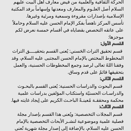
الحركة الثقافية والعلمية من فيض معارف أهل البيت عليهم
السلام أصل العلـوم والمعارف ومعدنها وإسهاماً برفد المكتبة
الإسلامية بإصدارات مقروءة وسمعية ومرئية وغيرها.
تأسس المركز ناهضاً بفكر الإمام الحسن عليه السلام وحاملاً
على عاتقه التخصص بقضاياه في أقسام خمسة نعرض لكم
موجزها:
القسم الأول:
قسم تحقيق التراث الحَسني: يُعنى القسم بتحقيــــق التراث
المخطوط المختص بالإمام الحسن المجتبى عليه السلام، وقد
وفقنا اللهُ تعالى لرصد وجمع المخطوطات الحسنية، والعمل
بتحقيقها قائمٌ على قدم وساق.
القسم الثاني:
قسم البحوث والدراسات الحسنية: يُعنى القسم بالبحـوث
والدراسـات الحسنيّة واستكتاب المؤلفين بدراسات علمية
محكمة ومحققـة مُعينـةً الباحـث الكريم على إيجاد غايته فيها.
القسم الثالث:
قسم المجلات التخصصية: ويُعنى هذا القسم بإصدار مجلة
فصلية علمية وموضوعية لنشـر الأبحاث التخصصية بالإمام
الحسن عليه السلام، بالإضافة إلى إصدار مجلة شهرية تُعنى