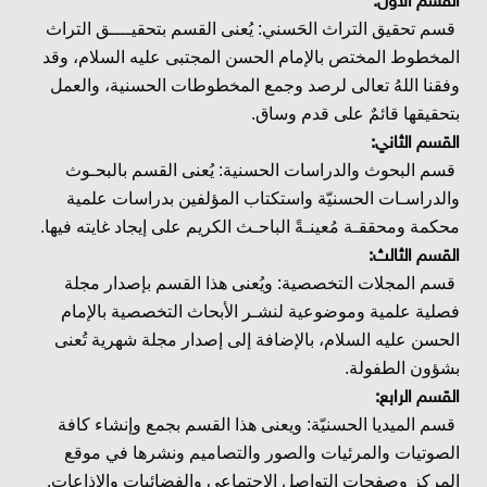
القسم الأول:
قسم تحقيق التراث الحَسني: يُعنى القسم بتحقيــــق التراث
المخطوط المختص بالإمام الحسن المجتبى عليه السلام، وقد
وفقنا اللهُ تعالى لرصد وجمع المخطوطات الحسنية، والعمل
بتحقيقها قائمٌ على قدم وساق.
القسم الثاني:
قسم البحوث والدراسات الحسنية: يُعنى القسم بالبحـوث
والدراسـات الحسنيّة واستكتاب المؤلفين بدراسات علمية
محكمة ومحققـة مُعينـةً الباحـث الكريم على إيجاد غايته فيها.
القسم الثالث:
قسم المجلات التخصصية: ويُعنى هذا القسم بإصدار مجلة
فصلية علمية وموضوعية لنشـر الأبحاث التخصصية بالإمام
الحسن عليه السلام، بالإضافة إلى إصدار مجلة شهرية تُعنى
بشؤون الطفولة.
القسم الرابع:
قسم الميديا الحسنيّة: ويعنى هذا القسم بجمع وإنشاء كافة
الصوتيات والمرئيات والصور والتصاميم ونشرها في موقع
المركز وصفحات التواصل الإجتماعي والفضائيات والإذاعات.