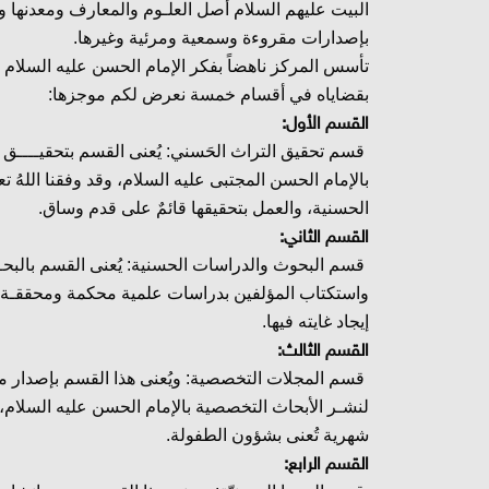
البيت عليهم السلام أصل العلـوم والمعارف ومعدنها وإس
بإصدارات مقروءة وسمعية ومرئية وغيرها.
تأسس المركز ناهضاً بفكر الإمام الحسن عليه السلام 
بقضاياه في أقسام خمسة نعرض لكم موجزها:
القسم الأول:
قسم تحقيق التراث الحَسني: يُعنى القسم بتحقيــــ
بالإمام الحسن المجتبى عليه السلام، وقد وفقنا الله
الحسنية، والعمل بتحقيقها قائمٌ على قدم وساق.
القسم الثاني:
قسم البحوث والدراسات الحسنية: يُعنى القسم بالبحـ
واستكتاب المؤلفين بدراسات علمية محكمة ومحققـة مُ
إيجاد غايته فيها.
القسم الثالث:
قسم المجلات التخصصية: ويُعنى هذا القسم بإصدار 
لنشـر الأبحاث التخصصية بالإمام الحسن عليه السلام، 
شهرية تُعنى بشؤون الطفولة.
القسم الرابع: