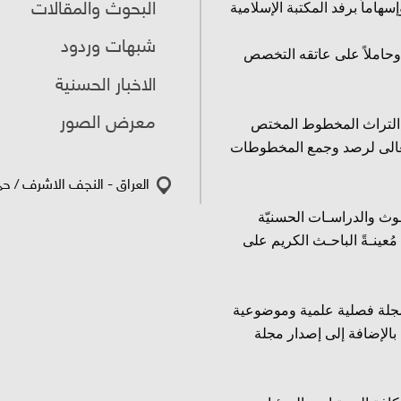
البحوث والمقالات
هاماً برفد المكتبة الإسلامية
شبهات وردود
وحاملاً على عاتقه التخصص
الاخبار الحسنية
معرض الصور
ق التراث المخطوط المختص
ُ تعالى لرصد وجمع المخطوطات
العراق - النجف الاشرف / حي 
وث والدراسـات الحسنيّة
عينـةً الباحـث الكريم على
مجلة فصلية علمية وموضوعية
بالإضافة إلى إصدار مجلة