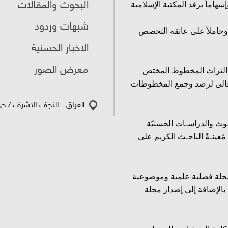
البحوث والمقالات
هاماً برفد المكتبة الإسلامية
شبهات وردود
وحاملاً على عاتقه التخصص
الاخبار الحسنية
معرض الصور
ق التراث المخطوط المختص
ُ تعالى لرصد وجمع المخطوطات
العراق - النجف الاشرف / حي 
وث والدراسـات الحسنيّة
عينـةً الباحـث الكريم على
مجلة فصلية علمية وموضوعية
بالإضافة إلى إصدار مجلة