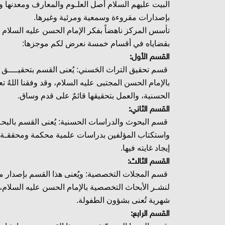
البيت عليهم السلام أصل العلـوم والمعارف ومعدنها وإس
بإصدارات مقروءة وسمعية ومرئية وغيرها.
تأسس المركز ناهضاً بفكر الإمام الحسن عليه السلام 
بقضاياه في أقسام خمسة نعرض لكم موجزها:
القسم الأول:
قسم تحقيق التراث الحَسني: يُعنى القسم بتحقيــــ
بالإمام الحسن المجتبى عليه السلام، وقد وفقنا الله
الحسنية، والعمل بتحقيقها قائمٌ على قدم وساق.
القسم الثاني:
قسم البحوث والدراسات الحسنية: يُعنى القسم بالبحـ
واستكتاب المؤلفين بدراسات علمية محكمة ومحققـة مُ
إيجاد غايته فيها.
القسم الثالث:
قسم المجلات التخصصية: ويُعنى هذا القسم بإصدار 
لنشـر الأبحاث التخصصية بالإمام الحسن عليه السلام، 
شهرية تُعنى بشؤون الطفولة.
القسم الرابع: