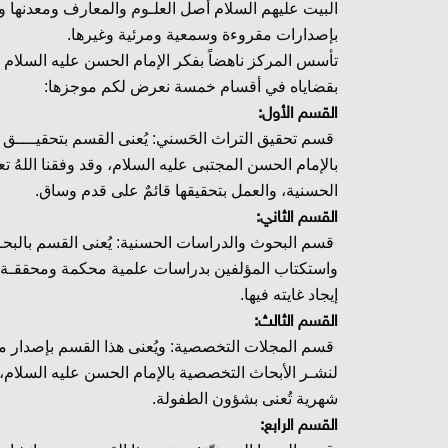
البيت عليهم السلام أصل العلـوم والمعارف ومعدنها وإس
بإصدارات مقروءة وسمعية ومرئية وغيرها.
تأسس المركز ناهضاً بفكر الإمام الحسن عليه السلام 
بقضاياه في أقسام خمسة نعرض لكم موجزها:
القسم الأول:
قسم تحقيق التراث الحَسني: يُعنى القسم بتحقيــــ
بالإمام الحسن المجتبى عليه السلام، وقد وفقنا الله
الحسنية، والعمل بتحقيقها قائمٌ على قدم وساق.
القسم الثاني:
قسم البحوث والدراسات الحسنية: يُعنى القسم بالبحـ
واستكتاب المؤلفين بدراسات علمية محكمة ومحققـة مُ
إيجاد غايته فيها.
القسم الثالث:
قسم المجلات التخصصية: ويُعنى هذا القسم بإصدار 
لنشـر الأبحاث التخصصية بالإمام الحسن عليه السلام، 
شهرية تُعنى بشؤون الطفولة.
القسم الرابع: