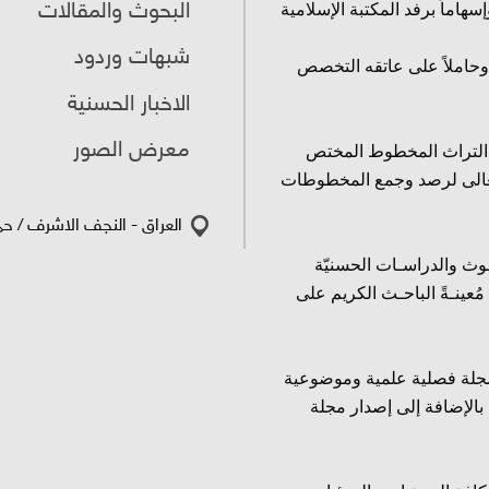
البحوث والمقالات
هاماً برفد المكتبة الإسلامية
شبهات وردود
وحاملاً على عاتقه التخصص
الاخبار الحسنية
معرض الصور
ق التراث المخطوط المختص
ُ تعالى لرصد وجمع المخطوطات
العراق - النجف الاشرف / حي 
وث والدراسـات الحسنيّة
عينـةً الباحـث الكريم على
مجلة فصلية علمية وموضوعية
بالإضافة إلى إصدار مجلة